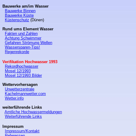
Bauwerke am/im Wasser
Bauwerke Binnen
Bauwerke Küste
Küstenschutz
(Dünen)
Rund ums Element Wasser
Fakten und Zahlen
Achtung Schwimmer
Gefahren Strömung Wellen
Wassersparen-Tips!
Regenrekorde
Verifikation Hochwasser 1993
Rekordhochwasser
Mosel 12/1993
Mosel 12/1993 Bilder
Wettervorhersagen
Unwetterzentrale
Kachelmannwetter.com
Wetter.info
weiterführende Links
Amtliche Hochwassermeldungen
Weiterführende Links
Impressum
Impressum/Kontakt
Referenzen