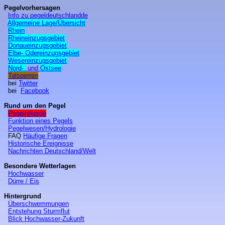
Pegelvorhersagen
Info zu pegeldeutschlandde
Allgemeine Lage/Übersicht
Rhein
Rheineinzugsgebiet
Donaueinzugsgebiet
Elbe- Odereinzugsgebiet
Wesereinzugsgebiet
Nord-
und
Ostsee
Talsperren
bei
Twitter
bei
Facebook
Rund um den Pegel
Pegelrekorde
Funktion eines Pegels
Pegelwesen/Hydrologie
FAQ
Häufige Fragen
Historische Ereignisse
Nachrichten Deutschland/Wel
t
Besondere Wetterlagen
Hochwasser
Dürre / Eis
Hintergrund
Überschwemmungen
Entstehung Sturmflut
Blick Hochwasser-Zukunft